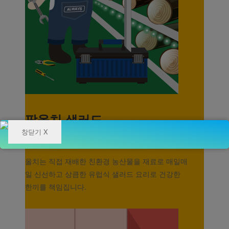
팜올치 샐러드
창닫기 X
FOOD
올치는 직접 재배한 친환경 농산물을 재료로 매일매
일 신선하고 상큼한 유럽식 샐러드 요리로 건강한
한끼를 책임집니다.